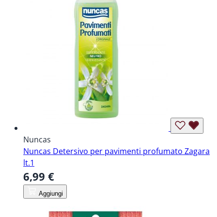
Nuncas
Nuncas Detersivo per pavimenti profumato Zagara
lt.1
6,99 €
Aggiungi