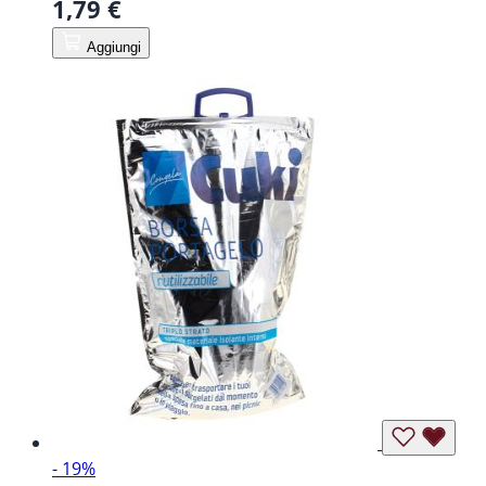
1,79 €
Aggiungi
- 19%