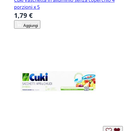
Cuki Vaschetta in alluminio senza coperchio 4
porzioni x 5
1,79 €
Aggiungi