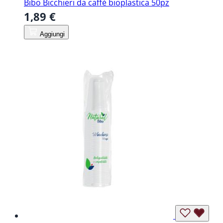
Bibo Bicchieri da caffè bioplastica 50pz
1,89 €
Aggiungi