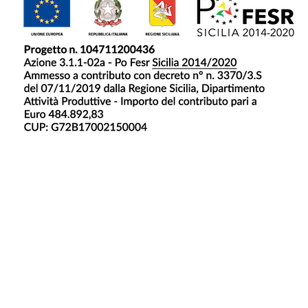
Metodi di pagamento
Area Legale
Informativa privacy e cookie |
Preferenze GDPR |
Our
Whistleblowing |
Dichiarazione di accessibilità
©2026 Prezzemolo & Vitale SPA | P.I 00675750822
Designed by